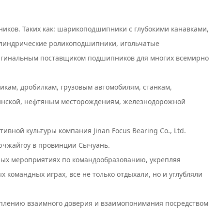
иков. Таких как: шарикоподшипники с глубокими канавками,
линдрические роликоподшипники, игольчатые
игинальным поставщиком подшипников для многих всемирно
ам, дробилкам, грузовым автомобилям, станкам,
ицинской, нефтяным месторождениям, железнодорожной
ной культуры компания Jinan Focus Bearing Co., Ltd.
зючжайгоу в провинции Сычуань.
ных мероприятиях по командообразованию, укрепляя
командных играх, все не только отдыхали, но и углубляли
креплению взаимного доверия и взаимопонимания посредством