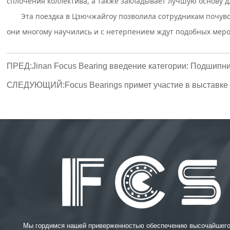
сплочения коллектива, а также закладывает лучшую основу д
Эта поездка в Цзючжайгоу позволила сотрудникам почувс
они многому научились и с нетерпением ждут подобных мер
ПРЕД:
Jinan Focus Bearing введение категории: Подшипн
СЛЕДУЮЩИЙ:
Focus Bearings примет участие в выставк
Мы гордимся нашей приверженностью обеспечению высочайшего