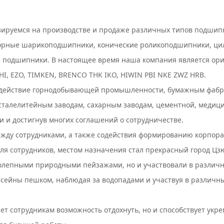
ируемся на производстве и продаже различных типов подшипн
рные шарикоподшипники, конические роликоподшипники, ци
 подшипники. В настоящее время наша компания является ор
HI, EZO, TIMKEN, BRENCO THK IKO, HIWIN PBI NKE ZWZ HRB.
одействие горнодобывающей промышленности, бумажным фабрик
ву, сталелитейным заводам, сахарным заводам, цементной, мед
ми и достигнув многих соглашений о сотрудничестве.
ду сотрудниками, а также содействия формированию корпоратив
для сотрудников, местом назначения стал прекрасный город Ц
колепными природными пейзажами, но и участвовали в различ
ейны пешком, наблюдая за водопадами и участвуя в различных 
дает сотрудникам возможность отдохнуть, но и способствует у