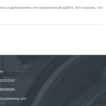
ты в дополнение к их напряженной работе. Все сказали, что
ао
15252542
86409399
focusbearing.com