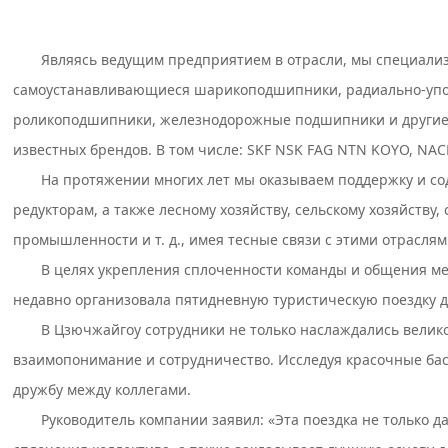
Являясь ведущим предприятием в отрасли, мы специализ
самоустанавливающиеся шарикоподшипники, радиально-упо
роликоподшипники, железнодорожные подшипники и другие
известных брендов. В том числе: SKF NSK FAG NTN KOYO, NAC
На протяжении многих лет мы оказываем поддержку и с
редукторам, а также лесному хозяйству, сельскому хозяйст
промышленности и т. д., имея тесные связи с этими отрасля
В целях укрепления сплоченности команды и общения меж
недавно организовала пятидневную туристическую поездку 
В Цзючжайгоу сотрудники не только наслаждались вели
взаимопонимание и сотрудничество. Исследуя красочные басс
дружбу между коллегами.
Руководитель компании заявил: «Эта поездка не только 