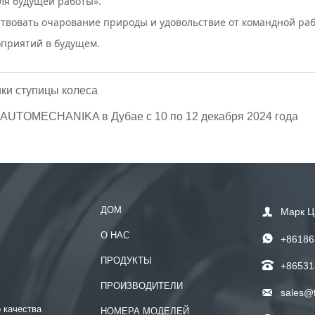
ля будущей работы».
твовать очарование природы и удовольствие от командной рабо
оприятий в будущем.
ики ступицы колеса
е AUTOMECHANIKA в Дубае с 10 по 12 декабря 2024 года
ДОМ

Марк Ц
О НАС

+86186
ПРОДУКТЫ

+86531
ПРОИЗВОДИТЕЛИ

sales@
 качества
НОМЕРА МОДЕЛЕЙ