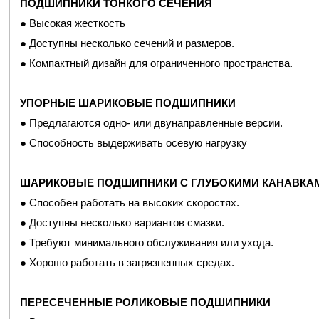
ПОДШИПНИКИ ТОНКОГО СЕЧЕНИЯ
МРТ-АППАРАТЫ
● Высокая жесткость
● Радиальные шарикоподшипники
● Доступны несколько сечений и размеров.
МАШИНЫ ДЛЯ ВИЗУАЛИЗАЦИИ ГРУДИ
● Компактный дизайн для ограниченного пространства.
● Шарикоподшипники тонкого сечения.
УПОРНЫЕ ШАРИКОВЫЕ ПОДШИПНИКИ
РЕНТГЕНОВСКИЕ АППАРАТЫ
● Предлагаются одно- или двунаправленные версии.
● Шарикоподшипники тонкого сечения.
● Способность выдерживать осевую нагрузку
СТОМАТОЛОГИЧЕСКИЕ МАШИНЫ ДЛЯ ВИЗУАЛИЗАЦИ
ШАРИКОВЫЕ ПОДШИПНИКИ С ГЛУБОКИМИ КАНАВКА
● Радиальные шарикоподшипники
● Способен работать на высоких скоростях.
● Доступны несколько вариантов смазки.
РОБОТНЫЕ УСТРОЙСТВА ДЛЯ ДИСТАНЦИОННЫХ КЛИ
● Требуют минимального обслуживания или ухода.
● Шарикоподшипники тонкого сечения.
● Хорошо работать в загрязненных средах.
ПЕРЕСЕЧЕННЫЕ РОЛИКОВЫЕ ПОДШИПНИКИ