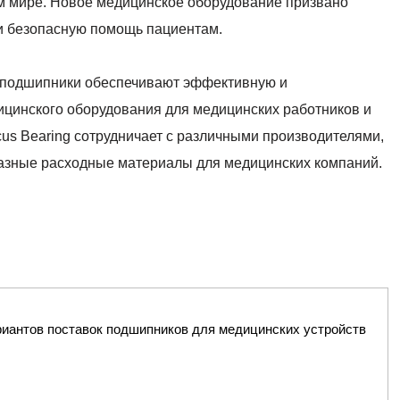
м мире. Новое медицинское оборудование призвано
и безопасную помощь пациентам.
подшипники обеспечивают эффективную и
ицинского оборудования для медицинских работников и
cus Bearing сотрудничает с различными производителями,
азные расходные материалы для медицинских компаний.
риантов поставок подшипников для медицинских устройств
aring поставляет медицинским компаниям различные
бя: