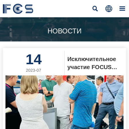



НОВОСТИ
14
Исключительное
участие FOCUS
2023-07
BEARINGS в
ИННОПРОМ-2023
вызвало высокую
оценку и
перспективное
сотрудничество