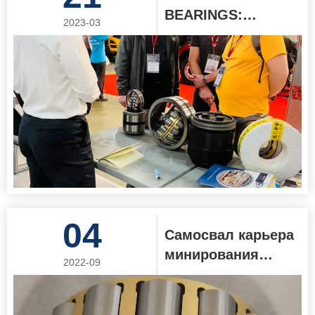
BEARINGS:
2023-03
ключевой
участник
выставки CTT
Expo Russia 2023
04
Самосвал карьера
минирования
2022-09
ТР50 ТР60 ТР100
нося 15238327
РК-020 15015363