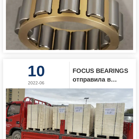
РК5040А РХП
10
FOCUS BEARINGS
отправила в
2022-06
Казахстан 5000
штук своих
высококачественных
подшипников