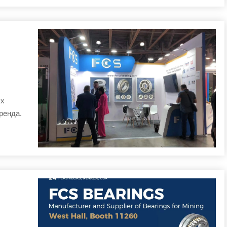
ых
ренда.