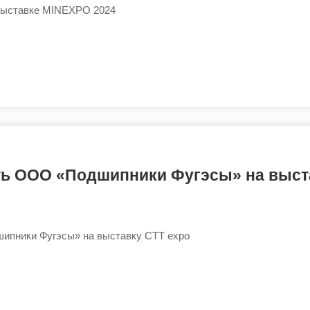
 выставке MINEXPO 2024
ть ООО «Подшипники Фугэсы» на выст
ипники Фугэсы» на выставку CTT expo