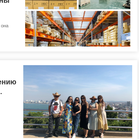
ены
 она
жению