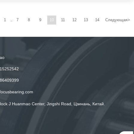
>
1
7
8
9
10
11
12
13
14
Следующая
...
ао
15252542
86409399
focusbearing.com
lock J Huanmao Center, Jingshi Road, Цзинань, Китай.